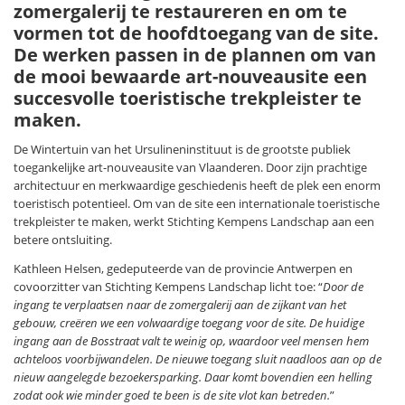
zomergalerij te restaureren en om te
vormen tot de hoofdtoegang van de site.
De werken passen in de plannen om van
de mooi bewaarde art-nouveausite een
succesvolle toeristische trekpleister te
maken.
De Wintertuin van het Ursulineninstituut is de grootste publiek
toegankelijke art-nouveausite van Vlaanderen. Door zijn prachtige
architectuur en merkwaardige geschiedenis heeft de plek een enorm
toeristisch potentieel. Om van de site een internationale toeristische
trekpleister te maken, werkt Stichting Kempens Landschap aan een
betere ontsluiting.
Kathleen Helsen, gedeputeerde van de provincie Antwerpen en
covoorzitter van Stichting Kempens Landschap licht toe: “
Door de
ingang te verplaatsen naar de zomergalerij aan de zijkant van het
gebouw, creëren we een volwaardige toegang voor de site. De huidige
ingang aan de Bosstraat valt te weinig op, waardoor veel mensen hem
achteloos voorbijwandelen. De nieuwe toegang sluit naadloos aan op de
nieuw aangelegde bezoekersparking. Daar komt bovendien een helling
zodat ook wie minder goed te been is de site vlot kan betreden.
”