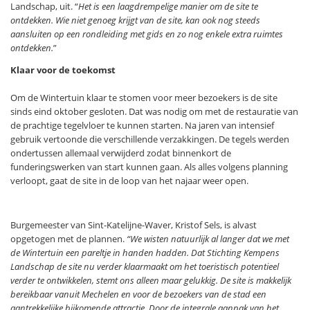
Landschap, uit. “
Het is een laagdrempelige manier om de site te
ontdekken. Wie niet genoeg krijgt van de site, kan ook nog steeds
aansluiten op een rondleiding met gids en zo nog enkele extra ruimtes
ontdekken.
”
Klaar voor de toekomst
Om de Wintertuin klaar te stomen voor meer bezoekers is de site
sinds eind oktober gesloten. Dat was nodig om met de restauratie van
de prachtige tegelvloer te kunnen starten. Na jaren van intensief
gebruik vertoonde die verschillende verzakkingen. De tegels werden
ondertussen allemaal verwijderd zodat binnenkort de
funderingswerken van start kunnen gaan. Als alles volgens planning
verloopt, gaat de site in de loop van het najaar weer open.
Burgemeester van Sint-Katelijne-Waver, Kristof Sels, is alvast
opgetogen met de plannen.
“We wisten natuurlijk al langer dat we met
de Wintertuin een pareltje in handen hadden. Dat Stichting Kempens
Landschap de site nu verder klaarmaakt om het toeristisch potentieel
verder te ontwikkelen, stemt ons alleen maar gelukkig. De site is makkelijk
bereikbaar vanuit Mechelen en voor de bezoekers van de stad een
aantrekkelijke bijkomende attractie. Door de integrale aanpak van het