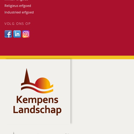
Religieus erfgoed
Industrieel erfgoed
VOLG ONS OP