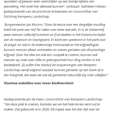
opzoeken of gewoon even neerstrijken op een bankje tijdens een
wandeling. Het moet hier allemaal kunnen
”, verklaart Kathleen Helsen,
gedeputeerde van de provincie Antwerpen en covoorzitter van
Stichting Kempens Landschap.
Burgemeester Jan Moons: “
Door de keuze voor een dergelijke invulling
biedt het park van Hof Ter Laken voor ieder wat wils. Er is de SamenHof,
waar mensen collectief tuinieren en fruit kweken in het historische kader
van de moestuin en boomgaard. Er komt een speelzone in het park voor
de jeugd, en ook in de toekomstige horecazaak en het erfgoedlogies
kunnen mensen elkaar ontmoeten en samen genieten van dit prachtige
erfgoed. Door het idee om ook een rustplek te creëren, kunnen ook
mensen op zoek naar stilte en geborgenheid hun ding vinden in het
kasteelpark. Zij zullen hier dankzij de inspanningen van Kempens
Landschap vanaf volgend voorjaar kunnen genieten op een bank of in
een hangmat, iets waar we ook als gemeente natuurlijk erg naar uitkijken
.”
Vlaamse subsidies voor meer biodiversiteit
Gedeputeerde Jan de Haes, covoorzitter van Kempens Landschap:
“
Om deze plek te creëren, besloten we om het hele terrein eerst vrij te
maken. Dat gebeurde al in 2020. Dit najaar was het dan tijd voor de