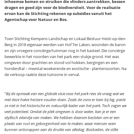
inheemse bomen en struiken die vlinders aantrekken, bessen
dragen en goed zijn voor de biodiversiteit. Voor de realisatie
ervan kan de Stichting rekenen op subsidies vanuit het
Agentschap voor Natuur en Bos.
Toen Stichting Kempens Landschap en Lokaal Bestuur Heist-op-den-
Berg in 2018 eigenaar werden van Hof Ter Laken, woonden de baron
en zijn vroegere conciërge/tuinman nog in het kasteel. Die conciërge
bewerkte in het noorden van het park een stukje grond. Het was
omgeven door grachten en stond vol hokken, bergingen en een
honderdtal – meestal woekerende en exotische - plantensoorten. Na
de verkoop raakte deze tuinzone in verval.
“
Bij de opmaak van een globale visie voor het park rees de vraag wat we
met deze halve hectare zouden doen. Zoals de zone er toen bij lag, paste
ze niet in het historische en natuurlijk kader van het park. Toch zagen we
veel potentieel. Omdat de plek omgeven is door water, kan je er een
idyllisch eilandje van maken. We hebben daarom besloten om er een
plaats van rust en geborgenheid van te maken, waar mensen even
kunnen ontsnappen aan de drukte van alledag. Bosbaden, de stilte