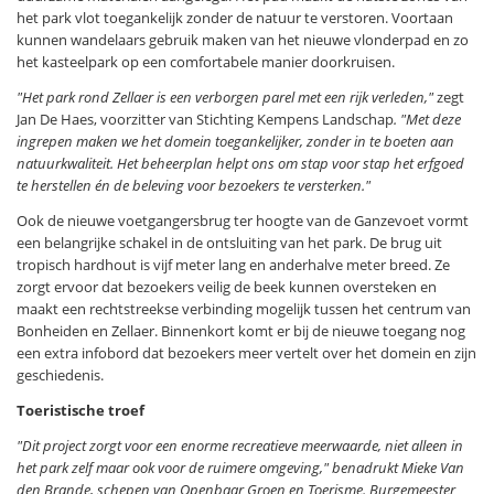
het park vlot toegankelijk zonder de natuur te verstoren. Voortaan
kunnen wandelaars gebruik maken van het nieuwe vlonderpad en zo
het kasteelpark op een comfortabele manier doorkruisen.
"Het park rond Zellaer is een verborgen parel met een rijk verleden,"
zegt
Jan De Haes, voorzitter van Stichting Kempens Landschap
. "Met deze
ingrepen maken we het domein toegankelijker, zonder in te boeten aan
natuurkwaliteit. Het beheerplan helpt ons om stap voor stap het erfgoed
te herstellen én de beleving voor bezoekers te versterken."
Ook de nieuwe voetgangersbrug ter hoogte van de Ganzevoet vormt
een belangrijke schakel in de ontsluiting van het park. De brug uit
tropisch hardhout is vijf meter lang en anderhalve meter breed. Ze
zorgt ervoor dat bezoekers veilig de beek kunnen oversteken en
maakt een rechtstreekse verbinding mogelijk tussen het centrum van
Bonheiden en Zellaer. Binnenkort komt er bij de nieuwe toegang nog
een extra infobord dat bezoekers meer vertelt over het domein en zijn
geschiedenis.
Toeristische troef
"Dit project zorgt voor een enorme recreatieve meerwaarde, niet alleen in
het park zelf maar ook voor de ruimere omgeving,"
benadrukt Mieke Van
den Brande, schepen van Openbaar Groen en Toerisme. Burgemeester