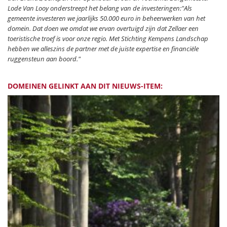
Lode Van Looy onderstreept het belang van de investeringen:
"Als
gemeente investeren we jaarlijks 50.000 euro in beheerwerken van het
domein. Dat doen we omdat we ervan overtuigd zijn dat Zellaer een
toeristische troef is voor onze regio. Met Stichting Kempens Landschap
hebben we alleszins de partner met de juiste expertise en financiële
ruggensteun aan boord."
DOMEINEN GELINKT AAN DIT NIEUWS-ITEM: