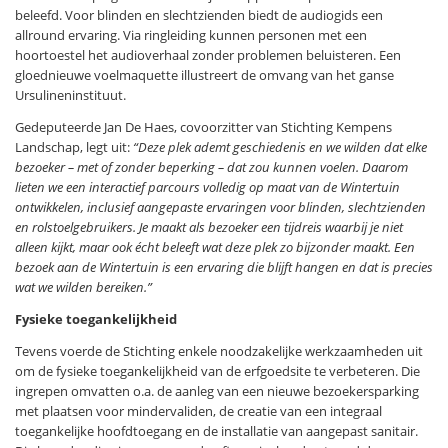
beleefd. Voor blinden en slechtzienden biedt de audiogids een
allround ervaring. Via ringleiding kunnen personen met een
hoortoestel het audioverhaal zonder problemen beluisteren. Een
gloednieuwe voelmaquette illustreert de omvang van het ganse
Ursulineninstituut.
Gedeputeerde Jan De Haes, covoorzitter van Stichting Kempens
Landschap, legt uit:
“Deze plek ademt geschiedenis en we wilden dat elke
bezoeker – met of zonder beperking – dat zou kunnen voelen. Daarom
lieten we een interactief parcours volledig op maat van de Wintertuin
ontwikkelen, inclusief aangepaste ervaringen voor blinden, slechtzienden
en rolstoelgebruikers. Je maakt als bezoeker een tijdreis waarbij je niet
alleen kijkt, maar ook écht beleeft wat deze plek zo bijzonder maakt. Een
bezoek aan de Wintertuin is een ervaring die blijft hangen en dat is precies
wat we wilden bereiken.”
Fysieke toegankelijkheid
Tevens voerde de Stichting enkele noodzakelijke werkzaamheden uit
om de fysieke toegankelijkheid van de erfgoedsite te verbeteren. Die
ingrepen omvatten o.a. de aanleg van een nieuwe bezoekersparking
met plaatsen voor mindervaliden, de creatie van een integraal
toegankelijke hoofdtoegang en de installatie van aangepast sanitair.