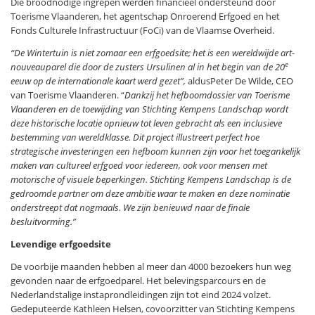
Die broodnodige ingrepen werden financieel ondersteund door
Toerisme Vlaanderen, het agentschap Onroerend Erfgoed en het
Fonds Culturele Infrastructuur (FoCi) van de Vlaamse Overheid.
“De Wintertuin is niet zomaar een erfgoedsite; het is een wereldwijde art-
e
nouveauparel die door de zusters Ursulinen al in het begin van de 20
eeuw op de internationale kaart werd gezet”,
aldusPeter De Wilde, CEO
van Toerisme Vlaanderen. “
Dankzij het hefboomdossier van Toerisme
Vlaanderen en de toewijding van Stichting Kempens Landschap wordt
deze historische locatie opnieuw tot leven gebracht als een inclusieve
bestemming van wereldklasse. Dit project illustreert perfect hoe
strategische investeringen een hefboom kunnen zijn voor het toegankelijk
maken van cultureel erfgoed voor iedereen, ook voor mensen met
motorische of visuele beperkingen. Stichting Kempens Landschap is de
gedroomde partner om deze ambitie waar te maken en deze nominatie
onderstreept dat nogmaals. We zijn benieuwd naar de finale
besluitvorming.”
Levendige erfgoedsite
De voorbije maanden hebben al meer dan 4000 bezoekers hun weg
gevonden naar de erfgoedparel. Het belevingsparcours en de
Nederlandstalige instaprondleidingen zijn tot eind 2024 volzet.
Gedeputeerde Kathleen Helsen, covoorzitter van Stichting Kempens