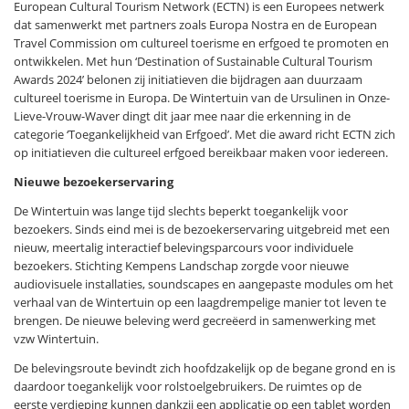
European Cultural Tourism Network (ECTN) is een Europees netwerk
dat samenwerkt met partners zoals Europa Nostra en de European
Travel Commission om cultureel toerisme en erfgoed te promoten en
ontwikkelen. Met hun ‘Destination of Sustainable Cultural Tourism
Awards 2024’ belonen zij initiatieven die bijdragen aan duurzaam
cultureel toerisme in Europa. De Wintertuin van de Ursulinen in Onze-
Lieve-Vrouw-Waver dingt dit jaar mee naar die erkenning in de
categorie ‘Toegankelijkheid van Erfgoed’. Met die award richt ECTN zich
op initiatieven die cultureel erfgoed bereikbaar maken voor iedereen.
Nieuwe bezoekerservaring
De Wintertuin was lange tijd slechts beperkt toegankelijk voor
bezoekers. Sinds eind mei is de bezoekerservaring uitgebreid met een
nieuw, meertalig interactief belevingsparcours voor individuele
bezoekers. Stichting Kempens Landschap zorgde voor nieuwe
audiovisuele installaties, soundscapes en aangepaste modules om het
verhaal van de Wintertuin op een laagdrempelige manier tot leven te
brengen. De nieuwe beleving werd gecreëerd in samenwerking met
vzw Wintertuin.
De belevingsroute bevindt zich hoofdzakelijk op de begane grond en is
daardoor toegankelijk voor rolstoelgebruikers. De ruimtes op de
eerste verdieping kunnen dankzij een applicatie op een tablet worden