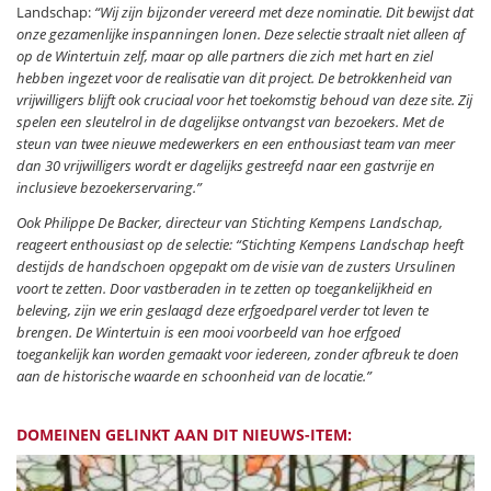
Landschap:
“Wij zijn bijzonder vereerd met deze nominatie. Dit bewijst dat
onze gezamenlijke inspanningen lonen. Deze selectie straalt niet alleen af
op de Wintertuin zelf, maar op alle partners die zich met hart en ziel
hebben ingezet voor de realisatie van dit project. De betrokkenheid van
vrijwilligers blijft ook cruciaal voor het toekomstig behoud van deze site. Zij
spelen een sleutelrol in de dagelijkse ontvangst van bezoekers. Met de
steun van twee nieuwe medewerkers en een enthousiast team van meer
dan 30 vrijwilligers wordt er dagelijks gestreefd naar een gastvrije en
inclusieve bezoekerservaring.”
Ook Philippe De Backer, directeur van Stichting Kempens Landschap,
reageert enthousiast op de selectie: “
Stichting Kempens Landschap heeft
destijds de handschoen opgepakt om de visie van de zusters Ursulinen
voort te zetten. Door vastberaden in te zetten op toegankelijkheid en
beleving, zijn we erin geslaagd deze erfgoedparel verder tot leven te
brengen. De Wintertuin is een mooi voorbeeld van hoe erfgoed
toegankelijk kan worden gemaakt voor iedereen, zonder afbreuk te doen
aan de historische waarde en schoonheid van de locatie.”
DOMEINEN GELINKT AAN DIT NIEUWS-ITEM: