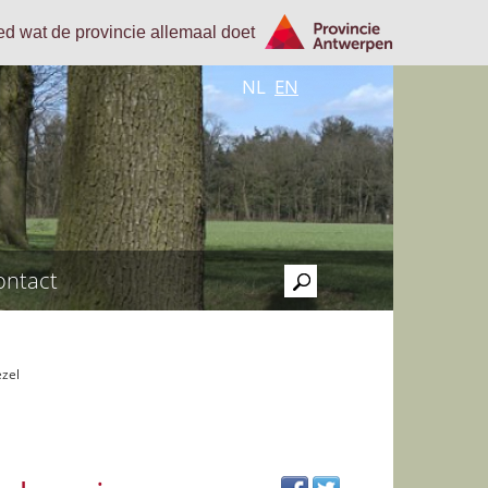
oed wat de provincie allemaal doet
NL
EN
ontact
>
zel