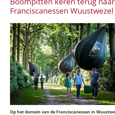
Boompitten keren terug naa
Franciscanessen Wuustwezel
Op het domein van de Franciscanessen in Wuustweze