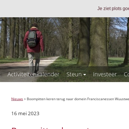
Je ziet plots g
t
Activiteitenkalender
Steun
Investeer
C
Nieuws
>
Boompitten keren terug naar domein Franciscanessen Wuustwe
16 mei 2023