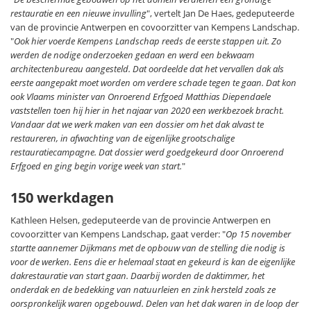
restauratie en een nieuwe invulling
", vertelt Jan De Haes, gedeputeerde
van de provincie Antwerpen en covoorzitter van Kempens Landschap.
"
Ook hier voerde Kempens Landschap reeds de eerste stappen uit. Zo
werden de nodige onderzoeken gedaan en werd een bekwaam
architectenbureau aangesteld. Dat oordeelde dat het vervallen dak als
eerste aangepakt moet worden om verdere schade tegen te gaan. Dat kon
ook Vlaams minister van Onroerend Erfgoed Matthias Diependaele
vaststellen toen hij hier in het najaar van 2020 een werkbezoek bracht.
Vandaar dat we werk maken van een dossier om het dak alvast te
restaureren, in afwachting van de eigenlijke grootschalige
restauratiecampagne. Dat dossier werd goedgekeurd door Onroerend
Erfgoed en ging begin vorige week van start.
"
150 werkdagen
Kathleen Helsen, gedeputeerde van de provincie Antwerpen en
covoorzitter van Kempens Landschap, gaat verder: "
Op 15 november
startte aannemer Dijkmans met de opbouw van de stelling die nodig is
voor de werken. Eens die er helemaal staat en gekeurd is kan de eigenlijke
dakrestauratie van start gaan. Daarbij worden de daktimmer, het
onderdak en de bedekking van natuurleien en zink hersteld zoals ze
oorspronkelijk waren opgebouwd. Delen van het dak waren in de loop der