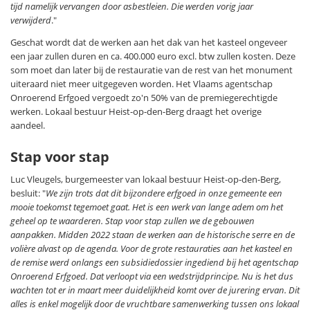
tijd namelijk vervangen door asbestleien. Die werden vorig jaar
verwijderd
."
Geschat wordt dat de werken aan het dak van het kasteel ongeveer
een jaar zullen duren en ca. 400.000 euro excl. btw zullen kosten. Deze
som moet dan later bij de restauratie van de rest van het monument
uiteraard niet meer uitgegeven worden. Het Vlaams agentschap
Onroerend Erfgoed vergoedt zo'n 50% van de premiegerechtigde
werken. Lokaal bestuur Heist-op-den-Berg draagt het overige
aandeel.
Stap voor stap
Luc Vleugels, burgemeester van lokaal bestuur Heist-op-den-Berg,
besluit: "
We zijn trots dat dit bijzondere erfgoed in onze gemeente een
mooie toekomst tegemoet gaat. Het is een werk van lange adem om het
geheel op te waarderen. Stap voor stap zullen we de gebouwen
aanpakken. Midden 2022 staan de werken aan de historische serre en de
volière alvast op de agenda. Voor de grote restauraties aan het kasteel en
de remise werd onlangs een subsidiedossier ingediend bij het agentschap
Onroerend Erfgoed. Dat verloopt via een wedstrijdprincipe. Nu is het dus
wachten tot er in maart meer duidelijkheid komt over de jurering ervan. Dit
alles is enkel mogelijk door de vruchtbare samenwerking tussen ons lokaal