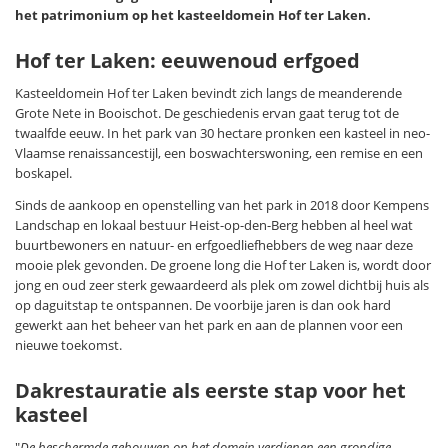
het patrimonium op het kasteeldomein Hof ter Laken.
Hof ter Laken: eeuwenoud erfgoed
Kasteeldomein Hof ter Laken bevindt zich langs de meanderende
Grote Nete in Booischot. De geschiedenis ervan gaat terug tot de
twaalfde eeuw. In het park van 30 hectare pronken een kasteel in neo-
Vlaamse renaissancestijl, een boswachterswoning, een remise en een
boskapel.
Sinds de aankoop en openstelling van het park in 2018 door Kempens
Landschap en lokaal bestuur Heist-op-den-Berg hebben al heel wat
buurtbewoners en natuur- en erfgoedliefhebbers de weg naar deze
mooie plek gevonden. De groene long die Hof ter Laken is, wordt door
jong en oud zeer sterk gewaardeerd als plek om zowel dichtbij huis als
op daguitstap te ontspannen. De voorbije jaren is dan ook hard
gewerkt aan het beheer van het park en aan de plannen voor een
nieuwe toekomst.
Dakrestauratie als eerste stap voor het
kasteel
"
De beschermde gebouwen op het domein verdienen een grondige