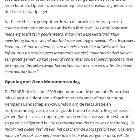
leren kennen. Op een touchscreen zijn alle bezienswaardigheden van
de streek te raadplegen.
Kathleen Helsen, gedeputeerde van de provincie Antwerpen en
covoorzitter van Kempens Landschap licht toe: “
De EMABB-site was
reeds erg toeristisch georiënteerd, maar met deze Platteland Plus-
investering kunnen we het aanbod naar een hoger niveau tillen. Bezoekers
leren nu ook hoe de identiteit van de hele streek zich ontwikkelde. Het
infopunt is bovendien geen losstaande schakel, maar maakt deel uit van
een groter geheel. Zo kan je vanaf september ook het belevingscentrum in
de ringoven bezoeken, waar het verhaal van de mensen achter de stenen
centraal zal staan.”
Opening met Open Monumentendag
De EMABB-site is sinds 2018 eigendom van de gemeente Boom. Het
lokaal bestuur sloot een erfpachtovereenkomst af met Stichting
Kempens Landschap en vzw Emabb om de restauratie en
herbestemming van de site in goede banen te leiden. Burgemeester
Jeroen Baert is alvast opgetogen nu de eerste fase van de restauratie
zo goed als afgerond is. “
De restauratie van deze site was broodnodig. Ze
maakt niet alleen deel uit van het beschermde dorpsgezicht van Noeveren,
maar ze kan ook voor een nieuw toeristisch elan zorgen in de streek. De