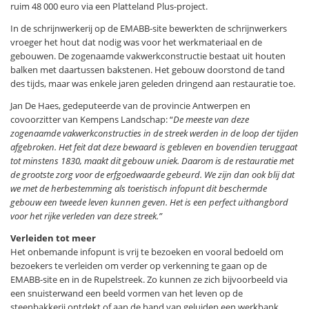
ruim 48 000 euro via een Platteland Plus-project.
In de schrijnwerkerij op de EMABB-site bewerkten de schrijnwerkers
vroeger het hout dat nodig was voor het werkmateriaal en de
gebouwen. De zogenaamde vakwerkconstructie bestaat uit houten
balken met daartussen bakstenen. Het gebouw doorstond de tand
des tijds, maar was enkele jaren geleden dringend aan restauratie toe.
Jan De Haes, gedeputeerde van de provincie Antwerpen en
covoorzitter van Kempens Landschap: “
De meeste van deze
zogenaamde vakwerkconstructies in de streek werden in de loop der tijden
afgebroken. Het feit dat deze bewaard is gebleven en bovendien teruggaat
tot minstens 1830, maakt dit gebouw uniek. Daarom is de restauratie met
de grootste zorg voor de erfgoedwaarde gebeurd. We zijn dan ook blij dat
we met de herbestemming als toeristisch infopunt dit beschermde
gebouw een tweede leven kunnen geven. Het is een perfect uithangbord
voor het rijke verleden van deze streek.”
Verleiden tot meer
Het onbemande infopunt is vrij te bezoeken en vooral bedoeld om
bezoekers te verleiden om verder op verkenning te gaan op de
EMABB-site en in de Rupelstreek. Zo kunnen ze zich bijvoorbeeld via
een snuisterwand een beeld vormen van het leven op de
steenbakkerij ontdekt of aan de hand van geluiden een werkbank