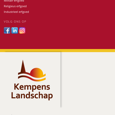
Militair erfgoed
Religieus erfgoed
Industrieel erfgoed
VOLG ONS OP