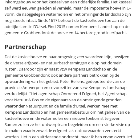
inkomgebouw voor het kasteel van een ridderlijke familie. Het kasteel
zelf werd eeuwen geleden al vernield, maar de imposante hoeve in U-
vorm, de nabijgelegen watermolen en het omringende landschap zijn
nog steeds intact. Sinds 1617 behoort de kasteelhoeve toe aan de
adellijke familie D’Ursel. Eind 2015 namen Kempens Landschap en de
gemeente Grobbendonk de hoeve en 14 hectare grond in erfpacht.
Partnerschap
Dat de kasteelhoeve en haar omgeving zeer waardevol zijn, bewijzen
de diverse erfgoed- en natuurbeschermingen die op het domein
rusten. Daardoor zijn er naast vzw Kempens Landschap en de
gemeente Grobbendonk ook andere partners betrokken bij de
opwaardering van het gebied. Peter Bellens, gedeputeerde van de
provincie Antwerpen en covoorzitter van vzw Kempens Landschap
verduidelijkt: “Het agentschap Onroerend Erfgoed, het Agentschap
voor Natuur & Bos en de eigenaars van de omringende gronden,
waaronder Natuurpunt en de familie d’Ursel, werken mee met
Kempens Landschap en het gemeentebestuur om het geheel van de
kasteelhoeve en de watermolen een nieuwe toekomst te geven.
Samen zullen ze het ontwerpteam begeleiden om een sterke visie op
te maken waarin zowel de erfgoed- als natuurwaarden versterkt
worden. Het is een uitdagende opdracht, maar ik ben ervan overtuigd