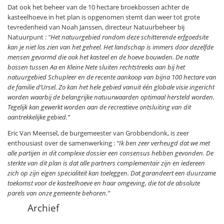
Dat ook het beheer van de 10 hectare broekbossen achter de
kasteelhoeve in het plan is opgenomen stemt dan weer tot grote
tevredenheid van Noah Janssen, directeur Natuurbeheer bij
Natuurpunt :
"Het natuurgebied rondom deze schitterende erfgoedsite
kan je niet los zien van het geheel. Het landschap is immers door dezelfde
mensen gevormd die ook het kasteel en de hoeve bouwden. De natte
bossen tussen Aa en Kleine Nete sluiten rechtstreeks aan bij het
natuurgebied Schupleer en de recente aankoop van bijna 100 hectare van
de familie d’Ursel. Zo kan het hele gebied vanuit één globale visie ingericht
worden waarbij de belangrijke natuurwaarden optimaal hersteld worden.
Tegelijk kan gewerkt worden aan de recreatieve ontsluiting van dit
aantrekkelijke gebied.”
Eric Van Meensel, de burgemeester van Grobbendonk, is zeer
enthousiast over de samenwerking :
“Ik ben zeer verheugd dat we met
alle partijen in dit complexe dossier een consensus hebben gevonden. De
sterkte van dit plan is dat alle partners complementair zijn en iedereen
zich op zijn eigen specialiteit kan toeleggen. Dat garandeert een duurzame
toekomst voor de kasteelhoeve en haar omgeving, die tot de absolute
parels van onze gemeente behoren.”
Archief