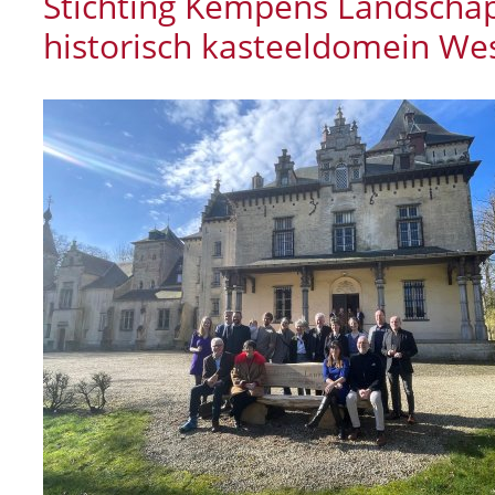
Stichting Kempens Landschap
historisch kasteeldomein We