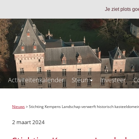
Je ziet plots g
t
Activiteitenkalender
Steun
Investeer
C
Nieuws
>
Stichting Kempens Landschap verwerft historisch kasteeldomei
2 maart 2024