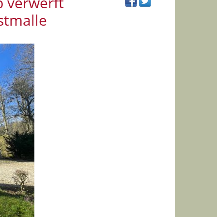
 verwerft
stmalle