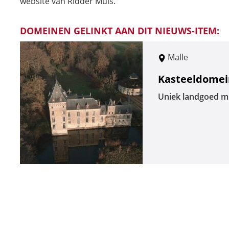
website van Ridder Muis.
DOMEINEN GELINKT AAN DIT NIEUWS-ITEM:
Malle
Kasteeldomei
Uniek landgoed m