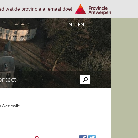
oed wat de provincie allemaal doet
NL
EN
ontact
>
n Westmalle