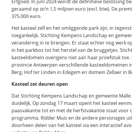
Erfgoed. In juni 2024 wordt de definitieve beslissing 
geraamd op zo’n 1,5 miljoen euro (excl. btw). De pre
375.000 euro.
Het kasteel zelf en het omliggende park zijn, in tegenst
toegankelijk. Stichting Kempens Landschap en gemeent
verandering in te brengen. Er staat echter nog werk o
in het parkbos tot het herstel van de bruggetjes. Sti
kasteeldomein overigens niet aan haar proefstuk toe.
provincie Antwerpen verschillende kasteeldomeinen in
Berg, Hof ter Linden in Edegem en domein Zellaer in 
Kasteel zet deuren open
Dat Stichting Kempens Landschap en gemeente Malle ni
duidelijk. Op zondag 17 maart opent het kasteel eenma
paasvakantie tot en met de herfstvakantie staat voor 
programma. Ridder Muis en de andere personages uit
doorheen delen van het kasteel via een interactief avo