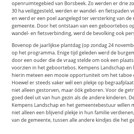
openruimtegebied van Borsbeek. Zo werden er drie zo
30 ha veiliggesteld, werden er wandel- en fietspaden v
en werd er een poel aangelegd ter versterking van d
gemeente. Door het ontstaan van een geboortebos op
wandel- en fietsverbinding, werd de bevolking ook per
Bovenop de jaarlijkse plantdag (op zondag 24 november
op het programma. Enige tijd geleden werd de burg
door een ouder die de vraag stelde om ook een plaats 
voorzien in het geboortebos. Kempens Landschap en
hierin meteen een mooie opportuniteit om het taboe 
Hoewel er steeds vaker wél een plekje op begraafplaats
niet alleen gestorven, maar óók geboren. Voor de getr
goed deel uit van hun gezin als de andere kinderen. De
Kempens Landschap en het gemeentebestuur willen met 
niet alleen een blijvend plekje in hun familie verdiene
van de gemeente, tussen alle andere kindjes die het