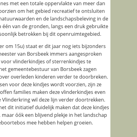
nes met een totale oppervlakte van meer dan
oorzien om het gebied recreatief te ontsluiten
e natuurwaarden en de landschapsbeleving in de
 één van de gronden, langs een druk gebruikte
soonlijk betrokken bij dit openruimtegebied.
 om 15u) staat er dit jaar nog iets bijzonders
emeester van Borsbeek immers aangesproken
voor vlinderkindjes of sterrenkindjes te
 het gemeentebestuur van Borsbeek zagen
over overleden kinderen verder te doorbreken.
en voor deze kindjes wordt voorzien, zijn ze
offen families maken deze vlinderkindjes even
 Vlinderkring wil deze lijn verder doortrekken.
dit initiatief duidelijk maken dat deze kindjes
n, maar óók een blijvend plekje in het landschap
 geboortebos mee hebben helpen groeien.