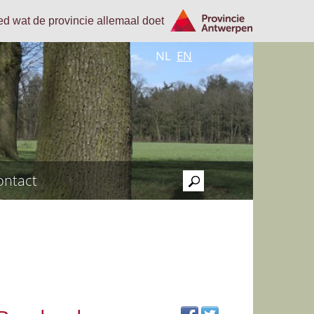
oed wat de provincie allemaal doet
NL
EN
ontact
>