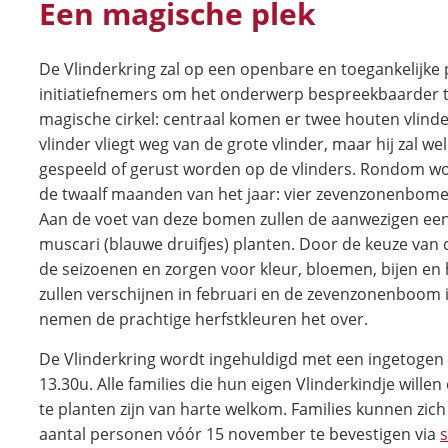
Een magische plek
De Vlinderkring zal op een openbare en toegankelijk
initiatiefnemers om het onderwerp bespreekbaarder te
magische cirkel: centraal komen er twee houten vlinde
vlinder vliegt weg van de grote vlinder, maar hij zal wel
gespeeld of gerust worden op de vlinders. Rondom w
de twaalf maanden van het jaar: vier zevenzonenbom
Aan de voet van deze bomen zullen de aanwezigen een
muscari (blauwe druifjes) planten. Door de keuze van
de seizoenen en zorgen voor kleur, bloemen, bijen en 
zullen verschijnen in februari en de zevenzonenboom is
nemen de prachtige herfstkleuren het over.
De Vlinderkring wordt ingehuldigd met een ingetoge
13.30u. Alle families die hun eigen Vlinderkindje will
te planten zijn van harte welkom. Families kunnen zic
aantal personen vóór 15 november te bevestigen via