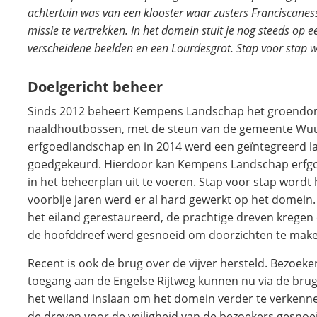
achtertuin was van een klooster waar zusters Franciscan
missie te vertrekken. In het domein stuit je nog steeds op e
verscheidene beelden en een Lourdesgrot. Stap voor stap w
Doelgericht beheer
Sinds 2012 beheert Kempens Landschap het groendome
naaldhoutbossen, met de steun van de gemeente Wuus
erfgoedlandschap en in 2014 werd een geïntegreerd 
goedgekeurd. Hierdoor kan Kempens Landschap erfg
in het beheerplan uit te voeren. Stap voor stap word
voorbije jaren werd er al hard gewerkt op het domein. 
het eiland gerestaureerd, de prachtige dreven kregen
de hoofddreef werd gesnoeid om doorzichten te make
Recent is ook de brug over de vijver hersteld. Bezoe
toegang aan de Engelse Rijtweg kunnen nu via de brug
het weiland inslaan om het domein verder te verkenn
de dreven voor de veiligheid van de bezoekers gesnoe