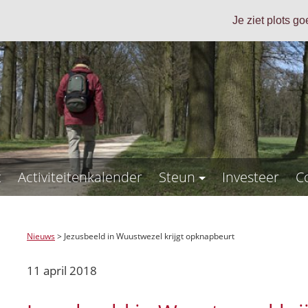
Je ziet plots g
t
Activiteitenkalender
Steun
Investeer
C
Nieuws
>
Jezusbeeld in Wuustwezel krijgt opknapbeurt
11 april 2018