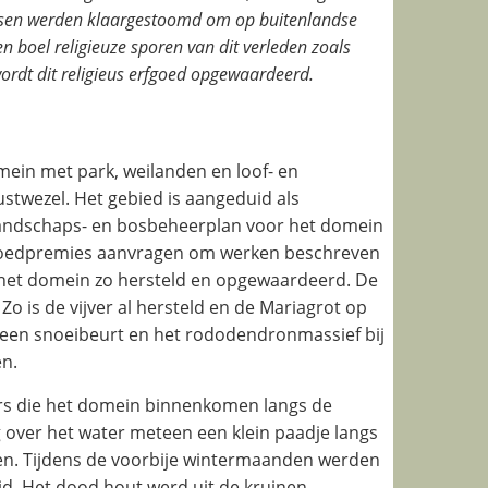
essen werden klaargestoomd om op buitenlandse
en boel religieuze sporen van dit verleden zoals
ordt dit religieus erfgoed opgewaardeerd.
in met park, weilanden en loof- en
twezel. Het gebied is aangeduid als
landschaps- en bosbeheerplan voor het domein
oedpremies aanvragen om werken beschreven
t het domein zo hersteld en opgewaardeerd. De
Zo is de vijver al hersteld en de Mariagrot op
 een snoeibeurt en het rododendronmassief bij
n.
kers die het domein binnenkomen langs de
 over het water meteen een klein paadje langs
en. Tijdens de voorbije wintermaanden werden
id. Het dood hout werd uit de kruinen