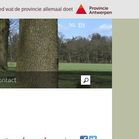
oed wat de provincie allemaal doet
NL
EN
ontact
>