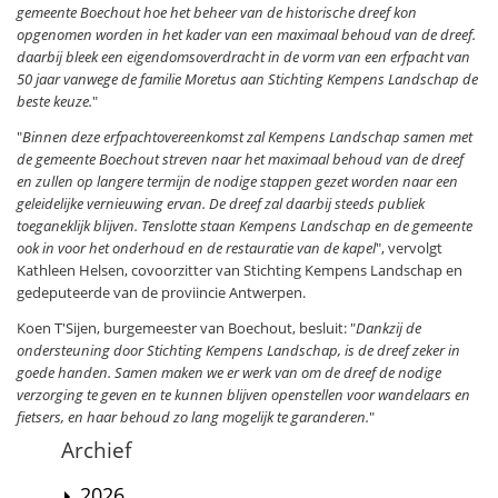
gemeente Boechout hoe het beheer van de historische dreef kon
opgenomen worden in het kader van een maximaal behoud van de dreef.
daarbij bleek een eigendomsoverdracht in de vorm van een erfpacht van
50 jaar vanwege de familie Moretus aan Stichting Kempens Landschap de
beste keuze.
"
"
Binnen deze erfpachtovereenkomst zal Kempens Landschap samen met
de gemeente Boechout streven naar het maximaal behoud van de dreef
en zullen op langere termijn de nodige stappen gezet worden naar een
geleidelijke vernieuwing ervan. De dreef zal daarbij steeds publiek
toeganeklijk blijven. Tenslotte staan Kempens Landschap en de gemeente
ook in voor het onderhoud en de restauratie van de kapel
", vervolgt
Kathleen Helsen, covoorzitter van Stichting Kempens Landschap en
gedeputeerde van de proviincie Antwerpen.
Koen T'Sijen, burgemeester van Boechout, besluit: "
Dankzij de
ondersteuning door Stichting Kempens Landschap, is de dreef zeker in
goede handen. Samen maken we er werk van om de dreef de nodige
verzorging te geven en te kunnen blijven openstellen voor wandelaars en
fietsers, en haar behoud zo lang mogelijk te garanderen.
"
Archief
2026