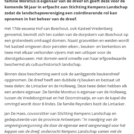
familie Moretus is eigenaar van de dreef en geeft deze voor de
komende 50 jaar in erfpacht aan Stichting Kempens Landschap
zodat de landschapsvereniging een coördinerende rol kan
opnemen in het beheer van de dreef.
Het 17de eeuwse Hof van Boechout, ook Kasteel Vredenberg
genoemd, bevindt zich ten zuiden van de dorpskern van Boechout op
een grotendeels omhaagd domein. Naast grasvelden en weiden wordt
het kasteel omgeven door percelen eiken-, beuken- en berkenbos en
twee met elkaar verbonden vijvers met een uitloper voor de
dienstgebouwen. Het domein werd omwille van haar erfgoedwaarde
beschermd als cultuurhistorisch landschap.
Binnen deze bescherming werd ook de aanliggende beukendreef
opgenomen. De dreef heeft een dubbele rij beuken en bestaat uit
twee delen: de Lintacker en de Holleweg. Deze twee delen hebben elk
een andere eigenaar. De familie Moretus is eigenaar van de Holleweg,
tussen de Vredeborgstraat en het Doornstraatje, en van de kapel die
omringd wordt door 8 lindes. De familie Reynders bezit de Lintacker.
Jan De Haes, covoorzitter van Stichting Kempens Landschap en
gedeputeerde van de provincie Antwerpen: "
In navolging van de
omgevingsvergunning die door de eigenaar werd aangevraagd voor het
kappen van de dreef, onderzocht Kempens Landschap samen met de