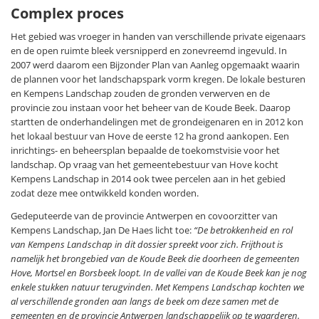
Complex proces
Het gebied was vroeger in handen van verschillende private eigenaars
en de open ruimte bleek versnipperd en zonevreemd ingevuld. In
2007 werd daarom een Bijzonder Plan van Aanleg opgemaakt waarin
de plannen voor het landschapspark vorm kregen. De lokale besturen
en Kempens Landschap zouden de gronden verwerven en de
provincie zou instaan voor het beheer van de Koude Beek. Daarop
startten de onderhandelingen met de grondeigenaren en in 2012 kon
het lokaal bestuur van Hove de eerste 12 ha grond aankopen. Een
inrichtings- en beheersplan bepaalde de toekomstvisie voor het
landschap. Op vraag van het gemeentebestuur van Hove kocht
Kempens Landschap in 2014 ook twee percelen aan in het gebied
zodat deze mee ontwikkeld konden worden.
Gedeputeerde van de provincie Antwerpen en covoorzitter van
Kempens Landschap, Jan De Haes licht toe:
“De betrokkenheid en rol
van Kempens Landschap in dit dossier spreekt voor zich. Frijthout is
namelijk het brongebied van de Koude Beek die doorheen de gemeenten
Hove, Mortsel en Borsbeek loopt. In de vallei van de Koude Beek kan je nog
enkele stukken natuur terugvinden. Met Kempens Landschap kochten we
al verschillende gronden aan langs de beek om deze samen met de
gemeenten en de provincie Antwerpen landschappelijk op te waarderen.