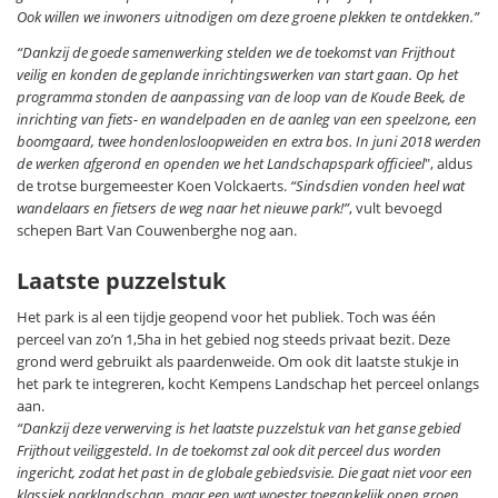
Ook willen we inwoners uitnodigen om deze groene plekken te ontdekken.”
“Dankzij de goede samenwerking stelden we de toekomst van Frijthout
veilig en konden de geplande inrichtingswerken van start gaan. Op het
programma stonden de aanpassing van de loop van de Koude Beek, de
inrichting van fiets- en wandelpaden en de aanleg van een speelzone, een
boomgaard, twee hondenlosloopweiden en extra bos. In juni 2018 werden
de werken afgerond en openden we het Landschapspark officieel
", aldus
de trotse burgemeester Koen Volckaerts.
“Sindsdien vonden heel wat
wandelaars en fietsers de weg naar het nieuwe park!”
, vult bevoegd
schepen Bart Van Couwenberghe nog aan.
Laatste puzzelstuk
Het park is al een tijdje geopend voor het publiek. Toch was één
perceel van zo’n 1,5ha in het gebied nog steeds privaat bezit. Deze
grond werd gebruikt als paardenweide. Om ook dit laatste stukje in
het park te integreren, kocht Kempens Landschap het perceel onlangs
aan.
“Dankzij deze verwerving is het laatste puzzelstuk van het ganse gebied
Frijthout veiliggesteld. In de toekomst zal ook dit perceel dus worden
ingericht, zodat het past in de globale gebiedsvisie. Die gaat niet voor een
klassiek parklandschap, maar een wat woester toegankelijk open groen