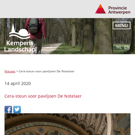
MENU
NL
EN
Nieuws
>
Cera-steun voor paviljoen De Notelaer
14 april 2020
Cera-steun voor paviljoen De Notelaer