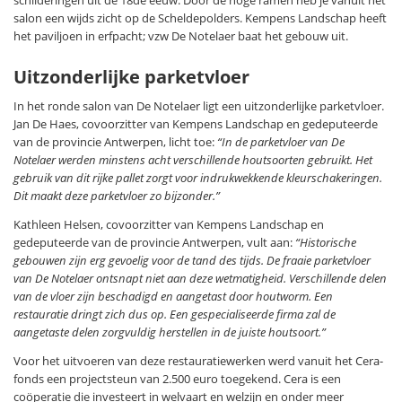
salon een wijds zicht op de Scheldepolders. Kempens Landschap heeft
het paviljoen in erfpacht; vzw De Notelaer baat het gebouw uit.
Uitzonderlijke parketvloer
In het ronde salon van De Notelaer ligt een uitzonderlijke parketvloer.
Jan De Haes, covoorzitter van Kempens Landschap en gedeputeerde
van de provincie Antwerpen, licht toe:
“In de parketvloer van De
Notelaer werden minstens acht verschillende houtsoorten gebruikt. Het
gebruik van dit rijke pallet zorgt voor indrukwekkende kleurschakeringen.
Dit maakt deze parketvloer zo bijzonder.”
Kathleen Helsen, covoorzitter van Kempens Landschap en
gedeputeerde van de provincie Antwerpen, vult aan:
“Historische
gebouwen zijn erg gevoelig voor de tand des tijds. De fraaie parketvloer
van De Notelaer ontsnapt niet aan deze wetmatigheid. Verschillende delen
van de vloer zijn beschadigd en aangetast door houtworm. Een
restauratie dringt zich dus op. Een gespecialiseerde firma zal de
aangetaste delen zorgvuldig herstellen in de juiste houtsoort.”
Voor het uitvoeren van deze restauratiewerken werd vanuit het Cera-
fonds een projectsteun van 2.500 euro toegekend. Cera is een
coöperatie die investeert in welvaart en welzijn en onder meer