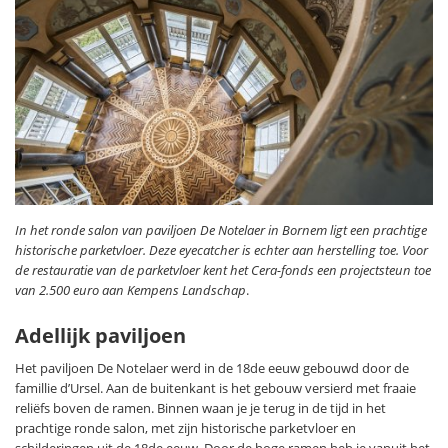
In het ronde salon van paviljoen De Notelaer in Bornem ligt een prachtige
historische parketvloer. Deze eyecatcher is echter aan herstelling toe. Voor
de restauratie van de parketvloer kent het Cera-fonds een projectsteun toe
van 2.500 euro aan Kempens Landschap
.
Adellijk paviljoen
Het paviljoen De Notelaer werd in de 18de eeuw gebouwd door de
famillie d’Ursel. Aan de buitenkant is het gebouw versierd met fraaie
reliëfs boven de ramen. Binnen waan je je terug in de tijd in het
prachtige ronde salon, met zijn historische parketvloer en
schilderingen uit de 18de eeuw. Door de hoge ramen heb je vanuit het