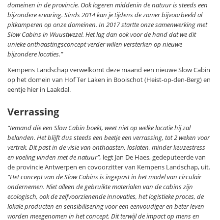
domeinen in de provincie. Ook logeren middenin de natuur is steeds een
bijzondere ervaring. Sinds 2014 kan je tijdens de zomer bijvoorbeeld al
pitkamperen op onze domeinen. In 2017 startte onze samenwerking met
Slow Cabins in Wuustwezel. Het lag dan ook voor de hand dat we dit
unieke onthaastingsconcept verder willen versterken op nieuwe
bijzondere locaties.”
Kempens Landschap verwelkomt deze maand een nieuwe Slow Cabin
op het domein van Hof Ter Laken in Booischot (Heist-op-den-Berg) en
eentje hier in Laakdal.
Verrassing
“Iemand die een Slow Cabin boekt, weet niet op welke locatie hij zal
belanden. Het blijft dus steeds een beetje een verrassing, tot 2 weken voor
vertrek. Dit past in de visie van onthaasten, loslaten, minder keuzestress
en voeling vinden met de natuur”,
legt Jan De Haes, gedeputeerde van
de provincie Antwerpen en covoorzitter van Kempens Landschap, uit.
“Het concept van de Slow Cabins is ingepast in het model van circulair
ondernemen. Niet alleen de gebruikte materialen van de cabins zijn
ecologisch, ook de zelfvoorzienende innovaties, het logistieke proces, de
lokale producten en sensibilisering voor een eenvoudiger en beter leven
worden meegenomen in het concept. Dit terwijl de impact op mens en