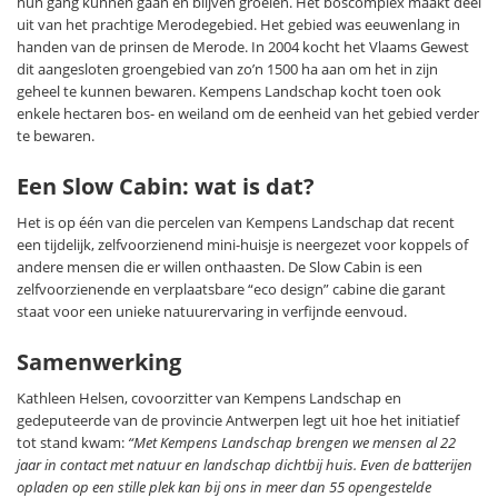
hun gang kunnen gaan en blijven groeien. Het boscomplex maakt deel
uit van het prachtige Merodegebied. Het gebied was eeuwenlang in
handen van de prinsen de Merode. In 2004 kocht het Vlaams Gewest
dit aangesloten groengebied van zo’n 1500 ha aan om het in zijn
geheel te kunnen bewaren. Kempens Landschap kocht toen ook
enkele hectaren bos- en weiland om de eenheid van het gebied verder
te bewaren.
Een Slow Cabin: wat is dat?
Het is op één van die percelen van Kempens Landschap dat recent
een tijdelijk, zelfvoorzienend mini-huisje is neergezet voor koppels of
andere mensen die er willen onthaasten. De Slow Cabin is een
zelfvoorzienende en verplaatsbare “eco design” cabine die garant
staat voor een unieke natuurervaring in verfijnde eenvoud.
Samenwerking
Kathleen Helsen, covoorzitter van Kempens Landschap en
gedeputeerde van de provincie Antwerpen legt uit hoe het initiatief
tot stand kwam:
“Met Kempens Landschap brengen we mensen al 22
jaar in contact met natuur en landschap dichtbij huis. Even de batterijen
opladen op een stille plek kan bij ons in meer dan 55 opengestelde