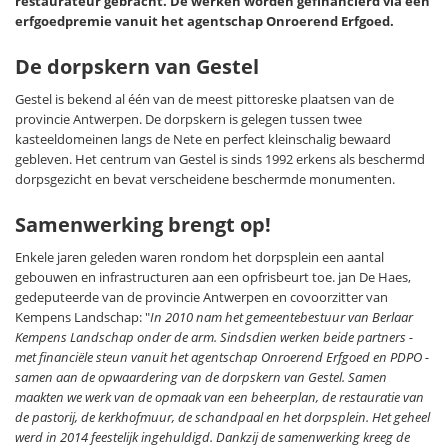
restaurateur gebracht. De werken worden gefinancierd via een
erfgoedpremie vanuit het agentschap Onroerend Erfgoed.
De dorpskern van Gestel
Gestel is bekend al één van de meest pittoreske plaatsen van de
provincie Antwerpen. De dorpskern is gelegen tussen twee
kasteeldomeinen langs de Nete en perfect kleinschalig bewaard
gebleven. Het centrum van Gestel is sinds 1992 erkens als beschermd
dorpsgezicht en bevat verscheidene beschermde monumenten.
Samenwerking brengt op!
Enkele jaren geleden waren rondom het dorpsplein een aantal
gebouwen en infrastructuren aan een opfrisbeurt toe. jan De Haes,
gedeputeerde van de provincie Antwerpen en covoorzitter van
Kempens Landschap: "
In 2010 nam het gemeentebestuur van Berlaar
Kempens Landschap onder de arm. Sindsdien werken beide partners -
met financiële steun vanuit het agentschap Onroerend Erfgoed en PDPO -
samen aan de opwaardering van de dorpskern van Gestel. Samen
maakten we werk van de opmaak van een beheerplan, de restauratie van
de pastorij, de kerkhofmuur, de schandpaal en het dorpsplein. Het geheel
werd in 2014 feestelijk ingehuldigd. Dankzij de samenwerking kreeg de