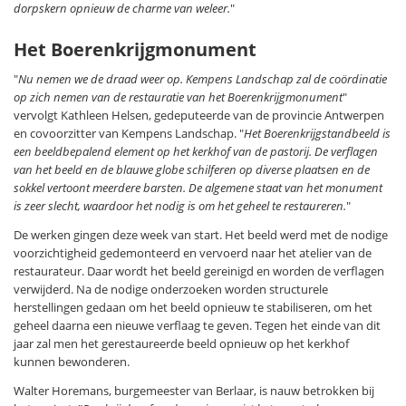
dorpskern opnieuw de charme van weleer.
"
Het Boerenkrijgmonument
"
Nu nemen we de draad weer op. Kempens Landschap zal de coördinatie
op zich nemen van de restauratie van het Boerenkrijgmonument
"
vervolgt Kathleen Helsen, gedeputeerde van de provincie Antwerpen
en covoorzitter van Kempens Landschap. "
Het Boerenkrijgstandbeeld is
een beeldbepalend element op het kerkhof van de pastorij. De verflagen
van het beeld en de blauwe globe schilferen op diverse plaatsen en de
sokkel vertoont meerdere barsten. De algemene staat van het monument
is zeer slecht, waardoor het nodig is om het geheel te restaureren.
"
De werken gingen deze week van start. Het beeld werd met de nodige
voorzichtigheid gedemonteerd en vervoerd naar het atelier van de
restaurateur. Daar wordt het beeld gereinigd en worden de verflagen
verwijderd. Na de nodige onderzoeken worden structurele
herstellingen gedaan om het beeld opnieuw te stabiliseren, om het
geheel daarna een nieuwe verflaag te geven. Tegen het einde van dit
jaar zal men het gerestaureerde beeld opnieuw op het kerkhof
kunnen bewonderen.
Walter Horemans, burgemeester van Berlaar, is nauw betrokken bij