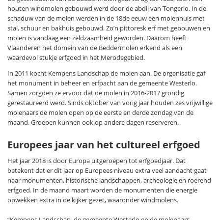
houten windmolen gebouwd werd door de abdij van Tongerlo. In de
schaduw van de molen werden in de 18de eeuw een molenhuis met
stal, schuur en bakhuis gebouwd. Zo’n pittoresk erf met gebouwen en
molen is vandaag een zeldzaamheid geworden. Daarom heeft
Vlaanderen het domein van de Beddermolen erkend als een
waardevol stukje erfgoed in het Merodegebied.
In 2011 kocht Kempens Landschap de molen aan. De organisatie gaf
het monument in beheer en erfpacht aan de gemeente Westerlo.
Samen zorgden ze ervoor dat de molen in 2016-2017 grondig
gerestaureerd werd. Sinds oktober van vorig jaar houden zes vrijwillige
molenaars de molen open op de eerste en derde zondag van de
maand. Groepen kunnen ook op andere dagen reserveren.
Europees jaar van het cultureel erfgoed
Het jaar 2018 is door Europa uitgeroepen tot erfgoedjaar. Dat
betekent dat er dit jaar op Europees niveau extra veel aandacht gaat
naar monumenten, historische landschappen, archeologie en roerend
erfgoed. In de maand maart worden de monumenten die energie
opwekken extra in de kijker gezet, waaronder windmolens.
“Kempens Landschap, de gemeente Westerlo en de molenaars