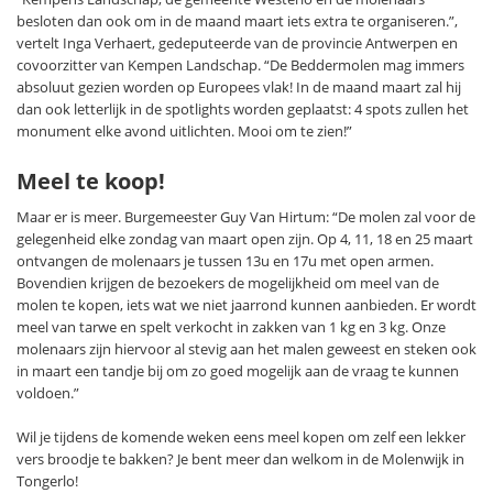
besloten dan ook om in de maand maart iets extra te organiseren.”,
vertelt Inga Verhaert, gedeputeerde van de provincie Antwerpen en
covoorzitter van Kempen Landschap. “De Beddermolen mag immers
absoluut gezien worden op Europees vlak! In de maand maart zal hij
dan ook letterlijk in de spotlights worden geplaatst: 4 spots zullen het
monument elke avond uitlichten. Mooi om te zien!”
Meel te koop!
Maar er is meer. Burgemeester Guy Van Hirtum: “De molen zal voor de
gelegenheid elke zondag van maart open zijn. Op 4, 11, 18 en 25 maart
ontvangen de molenaars je tussen 13u en 17u met open armen.
Bovendien krijgen de bezoekers de mogelijkheid om meel van de
molen te kopen, iets wat we niet jaarrond kunnen aanbieden. Er wordt
meel van tarwe en spelt verkocht in zakken van 1 kg en 3 kg. Onze
molenaars zijn hiervoor al stevig aan het malen geweest en steken ook
in maart een tandje bij om zo goed mogelijk aan de vraag te kunnen
voldoen.”
Wil je tijdens de komende weken eens meel kopen om zelf een lekker
vers broodje te bakken? Je bent meer dan welkom in de Molenwijk in
Tongerlo!