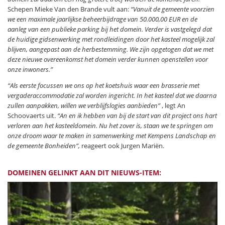
Schepen Mieke Van den Brande vult aan:
“Vanuit de gemeente voorzien
we een maximale jaarlijkse beheerbijdrage van 50.000,00 EUR en de
aanleg van een publieke parking bij het domein. Verder is vastgelegd dat
de huidige gidsenwerking met rondleidingen door het kasteel mogelijk zal
blijven, aangepast aan de herbestemming. We zijn opgetogen dat we met
deze nieuwe overeenkomst het domein verder kunnen openstellen voor
onze inwoners.”
“Als eerste focussen we ons op het koetshuis waar een brasserie met
vergaderaccommodatie zal worden ingericht. In het kasteel dat we daarna
zullen aanpakken, willen we verblijfslogies aanbieden”
, legt An
Schoovaerts uit.
“An en ik hebben van bij de start van dit project ons hart
verloren aan het kasteeldomein. Nu het zover is, staan we te springen om
onze droom waar te maken in samenwerking met Kempens Landschap en
de gemeente Bonheiden”,
reageert ook Jurgen Mariën.
DOMEINEN GELINKT AAN DIT NIEUWS-ITEM: