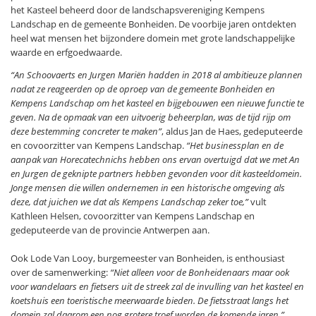
het Kasteel beheerd door de landschapsvereniging Kempens
Landschap en de gemeente Bonheiden. De voorbije jaren ontdekten
heel wat mensen het bijzondere domein met grote landschappelijke
waarde en erfgoedwaarde.
“An Schoovaerts en Jurgen Mariën hadden in 2018 al ambitieuze plannen
nadat ze reageerden op de oproep van de gemeente Bonheiden en
Kempens Landschap om het kasteel en bijgebouwen een nieuwe functie te
geven. Na de opmaak van een uitvoerig beheerplan, was de tijd rijp om
deze bestemming concreter te maken”
, aldus Jan de Haes, gedeputeerde
en covoorzitter van Kempens Landschap.
“Het businessplan en de
aanpak van Horecatechnichs hebben ons ervan overtuigd dat we met An
en Jurgen de geknipte partners hebben gevonden voor dit kasteeldomein.
Jonge mensen die willen ondernemen in een historische omgeving als
deze, dat juichen we dat als Kempens Landschap zeker toe,”
vult
Kathleen Helsen, covoorzitter van Kempens Landschap en
gedeputeerde van de provincie Antwerpen aan.
Ook Lode Van Looy, burgemeester van Bonheiden, is enthousiast
over de samenwerking:
“Niet alleen voor de Bonheidenaars maar ook
voor wandelaars en fietsers uit de streek zal de invulling van het kasteel en
koetshuis een toeristische meerwaarde bieden. De fietsstraat langs het
domein zal daarom een nog grotere troef worden de komende jaren.”