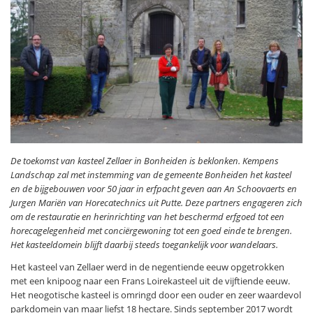
De toekomst van kasteel Zellaer in Bonheiden is beklonken. Kempens
Landschap zal met instemming van de gemeente Bonheiden het kasteel
en de bijgebouwen voor 50 jaar in erfpacht geven aan An Schoovaerts en
Jurgen Mariën van Horecatechnics uit Putte. Deze partners engageren zich
om de restauratie en herinrichting van het beschermd erfgoed tot een
horecagelegenheid met conciërgewoning tot een goed einde te brengen.
Het kasteeldomein blijft daarbij steeds toegankelijk voor wandelaars.
Het kasteel van Zellaer werd in de negentiende eeuw opgetrokken
met een knipoog naar een Frans Loirekasteel uit de vijftiende eeuw.
Het neogotische kasteel is omringd door een ouder en zeer waardevol
parkdomein van maar liefst 18 hectare. Sinds september 2017 wordt