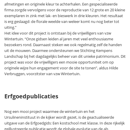
afmetingen en originele kleur te achterhalen. Een gespecialiseerde
firma zorgde vervolgens voor de reproductie van 12 grote en 20 kleine
exemplaren in zink met lak- en bieswerk in drie kleuren. Het resultaat
is erg geslaagd: de florale weelde van weleer komt nu nog beter tot
uiting.”
Het idee voor dit project is ontstaan bij de vrijwilligers van vzw
Wintertuin. “Onze gidsen leiden al jaren met veel enthousiasme
bezoekers rond. Daarnaast steken we ook regelmatig zelf de handen
uit de mouwen. Daarmee ondersteunen we Stichting Kempens
Landschap bij het dagdagelijks beheer van dit unieke patrimonium. Dit
project was voor de vrijwilligers een mooie opportuniteit om op
originele wijze hun engagement voor de site te tonen”, aldus Hilde
Verbruggen, voorzitster van vzw Wintertuin.
Erfgoedpublicaties
Nog een mooi project waarmee de wintertuin en het
Ursulineninstituut in de kijker wordt gezet, is de geactualiseerde
uitgave van de Erfgoedgids: Een kostschool met klasse. In deze rijkelijk
geïllustreerde publicatie wordt de globale evolutie van de als