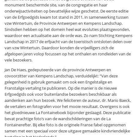
monument beschermde site, van de congregatie en haar
onderwijsactiviteiten op bevattelijke wijze geschetst. De eerste editie
van de Erfgoedgids kwam tot stand in 2011, in samenwerking tussen
vzw Wintertuin, de Provincie Antwerpen en Kempens Landschap.
Sindsdien hebben op het domein heel wat evoluties plaatsgevonden,
waardoor een actualisatie aan de orde was. Zo nam Stichting Kempens
Landschap in 2017 de erfpacht van de toeristisch ontsloten delen over
van vzw Wintertuin. Daardoor konden de vrijwilligers zich de
afgelopen jaren volop focussen op het onthalen en rondleiden van de
vele bezoekers.
Jan De Haes, gedeputeerde van de provincie Antwerpen en
covoorzitter van Kempens Landschap, verduidelijkt: “Van deze
gelegenheid is gebruik gemaakt om ook een Engelstalige en
Franstalige vertaling te publiceren. Op die manier is de nieuwe
Erfgoedgids ook voor buitenlandse bezoekers beschikbaar als
aandenken aan hun bezoek. We feliciteren de auteur, dr. Mario Baeck,
de vertalers en fotografen voor het mooie resultaat. Overigens is ook
het gloednieuwe La Fontaineboek bijzonder geslaagd. Deze publicatie
bevat prachtige foto’s van de wandschilderingen van de La
Fontainerefter. Bij elke foto is de originele Franse fabel opgenomen
samen met een speciaal voor deze uitgave gemaakte kindvriendelijke