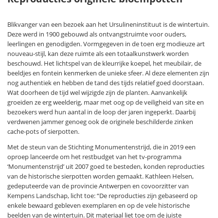
Blikvanger van een bezoek aan het Ursulineninstituut is de wintertuin.
Deze werd in 1900 gebouwd als ontvangstruimte voor ouders,
leerlingen en genodigden. Vormgegeven in de toen erg modieuze art
nouveau-stijl, kan deze ruimte als een totaalkunstwerk worden
beschouwd. Het lichtspel van de kleurrijke koepel, het meubilair, de
beeldjes en fontein kenmerken de unieke sfeer. Al deze elementen zijn
nog authentiek en hebben de tand des tijds relatief goed doorstaan.
Wat doorheen de tijd wel wijzigde zijn de planten. Aanvankelijk
groeiden ze erg weelderig, maar met oog op de veiligheid van site en
bezoekers werd hun aantal in de loop der jaren ingeperkt. Daarbij
verdwenen jammer genoeg ook de originele beschilderde zinken
cache-pots of sierpotten.
Met de steun van de Stichting Monumentenstrijd, die in 2019 een
oproep lanceerde om het restbudget van het tv-programma
‘Monumentenstrijd’ uit 2007 goed te besteden, konden reproducties
van de historische sierpotten worden gemaakt. Kathleen Helsen,
gedeputeerde van de provincie Antwerpen en covoorzitter van
Kempens Landschap, licht toe: “De reproducties zijn gebaseerd op
enkele bewaard gebleven exemplaren en op de vele historische
beelden van de wintertuin. Dit materiaal liet toe om de juiste