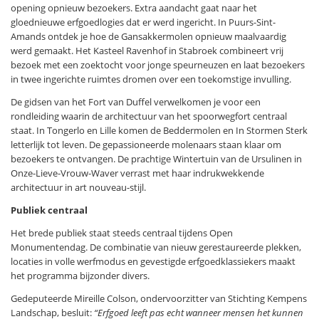
opening opnieuw bezoekers. Extra aandacht gaat naar het
gloednieuwe erfgoedlogies dat er werd ingericht. In Puurs-Sint-
Amands ontdek je hoe de Gansakkermolen opnieuw maalvaardig
werd gemaakt. Het Kasteel Ravenhof in Stabroek combineert vrij
bezoek met een zoektocht voor jonge speurneuzen en laat bezoekers
in twee ingerichte ruimtes dromen over een toekomstige invulling.
De gidsen van het Fort van Duffel verwelkomen je voor een
rondleiding waarin de architectuur van het spoorwegfort centraal
staat. In Tongerlo en Lille komen de Beddermolen en In Stormen Sterk
letterlijk tot leven. De gepassioneerde molenaars staan klaar om
bezoekers te ontvangen. De prachtige Wintertuin van de Ursulinen in
Onze-Lieve-Vrouw-Waver verrast met haar indrukwekkende
architectuur in art nouveau-stijl.
Publiek centraal
Het brede publiek staat steeds centraal tijdens Open
Monumentendag. De combinatie van nieuw gerestaureerde plekken,
locaties in volle werfmodus en gevestigde erfgoedklassiekers maakt
het programma bijzonder divers.
Gedeputeerde Mireille Colson, ondervoorzitter van Stichting Kempens
Landschap, besluit:
“Erfgoed leeft pas echt wanneer mensen het kunnen