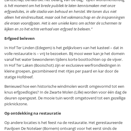
is hét moment om het brede publiek te laten kennismaken met onze
erfgoedsites, in alle stadia van behoud en herstel. We tonen dus niet
alleen het eindresultaat, maar ook het vakmanschap en de inspanningen
die eraan voorafgaan. Het is een unieke kans om achter de schermen te
kijken en zo het echte verhaal van erfgoed te beleven.”
Erfgoed beleven
In Hof Ter Linden (Edegem) is het gelijkvloers van het kasteel – dat in
volle restauratie is – vrij te bezoeken. Bij mooi weer kan je het domein
vanaf het water bewonderen tijdens korte boottochten op de vijver.
In Hof Ter Laken (Booischot) zijn er exclusieve werfrondleidingen in
kleine groepen, gecombineerd met ritjes per paard en kar door de
statige Hofdreef.
Benieuwd hoe een historische windmolen wordt omgevormd tot een
knus erfgoedlogies? In de Zwarte Molen (Lille) worden voor één dag de
deuren opengezet. De mooie tuin wordt omgetoverd tot een gezellige
picknickzone.
Op ontdekking na restauratie
Op andere locaties is het feest na de restauratie. Het gerestaureerde
Paviljoen De Notelaer (Bornem) ontvangt voor het eerst sinds de