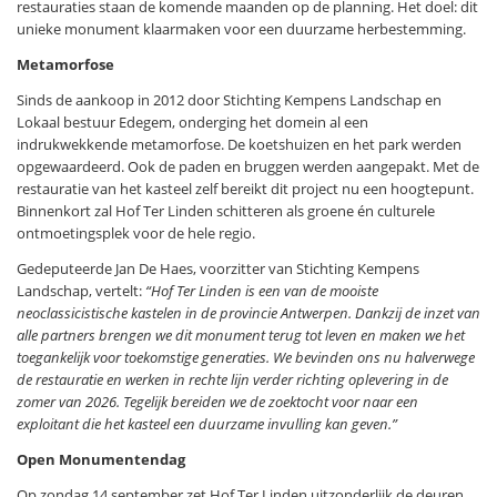
restauraties staan de komende maanden op de planning. Het doel: dit
unieke monument klaarmaken voor een duurzame herbestemming.
Metamorfose
Sinds de aankoop in 2012 door Stichting Kempens Landschap en
Lokaal bestuur Edegem, onderging het domein al een
indrukwekkende metamorfose. De koetshuizen en het park werden
opgewaardeerd. Ook de paden en bruggen werden aangepakt. Met de
restauratie van het kasteel zelf bereikt dit project nu een hoogtepunt.
Binnenkort zal Hof Ter Linden schitteren als groene én culturele
ontmoetingsplek voor de hele regio.
Gedeputeerde Jan De Haes, voorzitter van Stichting Kempens
Landschap, vertelt:
“Hof Ter Linden is een van de mooiste
neoclassicistische kastelen in de provincie Antwerpen. Dankzij de inzet van
alle partners brengen we dit monument terug tot leven en maken we het
toegankelijk voor toekomstige generaties. We bevinden ons nu halverwege
de restauratie en werken in rechte lijn verder richting oplevering in de
zomer van 2026. Tegelijk bereiden we de zoektocht voor naar een
exploitant die het kasteel een duurzame invulling kan geven.”
Open Monumentendag
Op zondag 14 september zet Hof Ter Linden uitzonderlijk de deuren